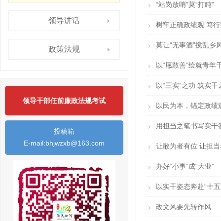
“站岗放哨”莫“打盹”
领导讲话
树牢正确政绩观 笃
莫让“无事酒”搅乱乡
政策法规
以“愿敢善”绘就青年
以“三实”之功 筑实干
领导干部任前廉政法规考试
以民为本，锚定政绩观
用担当之笔书写实干
投稿箱
E-mail:bhjwzxb@163.com
让敢为者有位 让担
办好“小事”成“大业”
以实干姿态奔赴“十五
改文风要先转作风